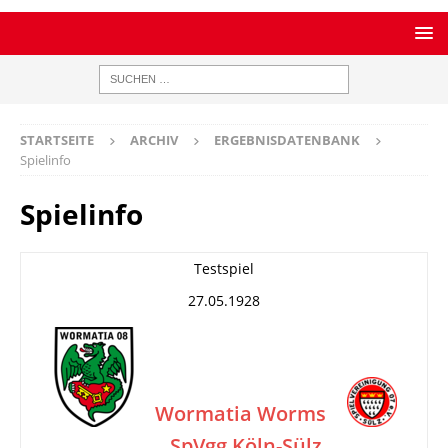
STARTSEITE
ARCHIV
ERGEBNISDATENBANK
Spielinfo
Spielinfo
Testspiel
27.05.1928
Wormatia Worms
SpVgg Köln-Sülz
–