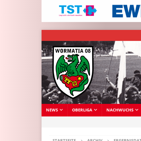
NEWS
OBERLIGA
NACHWUCHS
STARTSEITE
ARCHIV
ERGEBNISDA