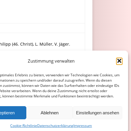
lipp (46. Christ), L. Müller, V. Jäger.
Zustimmung verwalten
val.
optimales Erlebnis zu bieten, verwenden wir Technologien wie Cookies, um
mationen zu speichern und/oder darauf zuzugreifen. Wenn du diesen
n zustimmst, können wir Daten wie das Surfverhalten oder eindeutige IDs
Website verarbeiten. Wenn du deine Zustimmung nicht erteilst oder
t, können bestimmte Merkmale und Funktionen beeinträchtigt werden.
ATENSCHUTZERKLÄRUNG
COOKIE-RICHTLINIE (EU)
eptieren
Ablehnen
Einstellungen ansehen
Cookie-Richtlinie
Datenschutzerklärung
Impressum