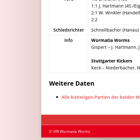
1:1 J. Hartmann (45./Ei
2:1 W. Winkler (Handel
2:2
Schiedsrichter
Schnellbacher (Hanau)
Info
Wormatia Worms
Gispert – J. Hartmann, J
Stuttgarter Kickers
Keck – Niederbacher, N
Weitere Daten
Alle bisherigen Partien der beiden 
© VfR Wormatia Worms