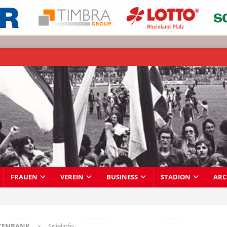
FRAUEN
VEREIN
BUSINESS
STADION
ARC
TENBANK
Spielinfo