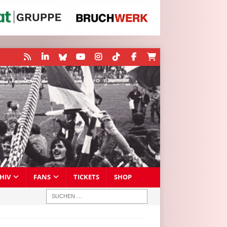
HIV
FANS
TICKETS
SHOP