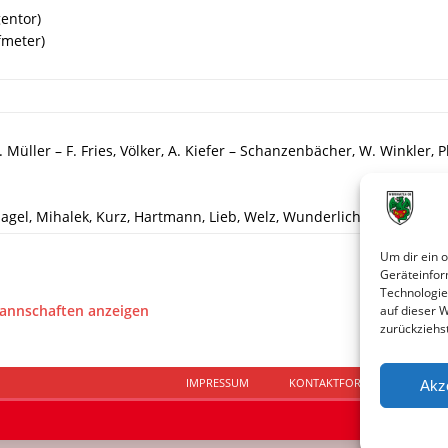
gentor)
fmeter)
. Müller – F. Fries, Völker, A. Kiefer – Schanzenbächer, W. Winkler, Phi
agel, Mihalek, Kurz, Hartmann, Lieb, Welz, Wunderlich, Linck, Mane
Um dir ein 
Geräteinfor
Technologie
Mannschaften anzeigen
auf dieser 
zurückziehs
IMPRESSUM
KONTAKTFORMULAR
D
Akz