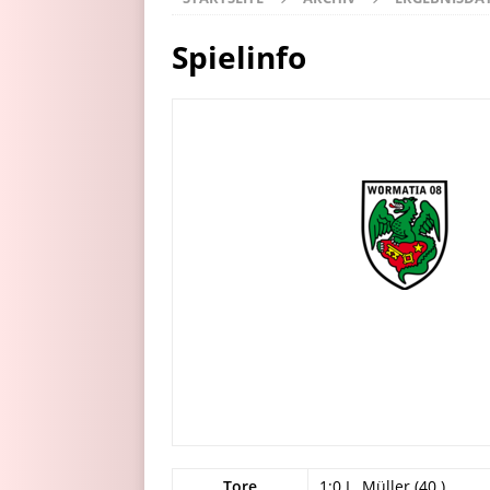
Spielinfo
Tore
1:0 L. Müller (40.)