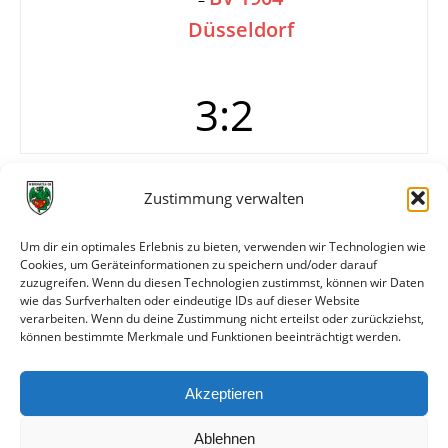
Düsseldorf
3:2
Tore
0:1 Halblinker
Zustimmung verwalten
1:1
1:2 Halbrechter
Um dir ein optimales Erlebnis zu bieten, verwenden wir Technologien wie
2:2 Mittelstürmer
Cookies, um Geräteinformationen zu speichern und/oder darauf
—
zuzugreifen. Wenn du diesen Technologien zustimmst, können wir Daten
3:2 W. Winkler
wie das Surfverhalten oder eindeutige IDs auf dieser Website
verarbeiten. Wenn du deine Zustimmung nicht erteilst oder zurückziehst,
können bestimmte Merkmale und Funktionen beeinträchtigt werden.
Weitere Daten
Akzeptieren
Alle bisherigen Partien der beiden Mannschaften
anzeigen
Ablehnen