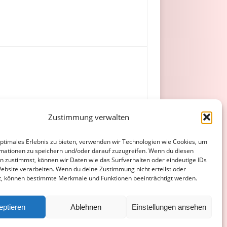
Zustimmung verwalten
iefer jun., Enders.
optimales Erlebnis zu bieten, verwenden wir Technologien wie Cookies, um
mationen zu speichern und/oder darauf zuzugreifen. Wenn du diesen
n zustimmst, können wir Daten wie das Surfverhalten oder eindeutige IDs
Website verarbeiten. Wenn du deine Zustimmung nicht erteilst oder
t, können bestimmte Merkmale und Funktionen beeinträchtigt werden.
ATENSCHUTZERKLÄRUNG
COOKIE-RICHTLINIE (EU)
eptieren
Ablehnen
Einstellungen ansehen