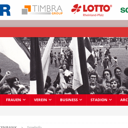
FRAUEN
VEREIN
BUSINESS
STADION
ARC
TENBANK
Spielinfo