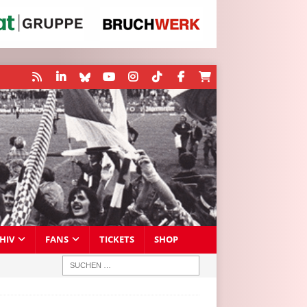
HIV
FANS
TICKETS
SHOP