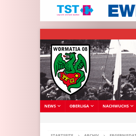
NEWS
OBERLIGA
NACHWUCHS
STARTSEITE
ARCHIV
ERGEBNISDA