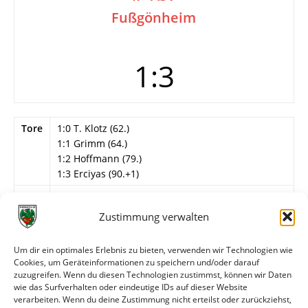
Fußgönheim
1:3
Tore
1:0 T. Klotz (62.)
1:1 Grimm (64.)
1:2 Hoffmann (79.)
1:3 Erciyas (90.+1)
Info
Südwestpokal, 1. Runde
Zustimmung verwalten
Wormatia Worms 1b
Marszewski (54. Steiner) – Berg, Bunn, Eisenbarth,
Um dir ein optimales Erlebnis zu bieten, verwenden wir Technologien wie
Beck, T. Klotz, Strippel, Feller, Schneider (83.
Cookies, um Geräteinformationen zu speichern und/oder darauf
Alexis), Montgomery (46. Lauricella),
zuzugreifen. Wenn du diesen Technologien zustimmst, können wir Daten
Scheuermann.
wie das Surfverhalten oder eindeutige IDs auf dieser Website
verarbeiten. Wenn du deine Zustimmung nicht erteilst oder zurückziehst,