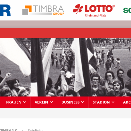
FRAUEN
VEREIN
BUSINESS
STADION
ARC
TENBANK
Spielinfo