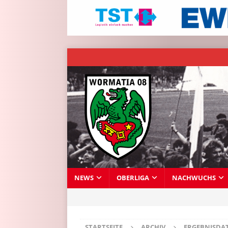
NEWS
OBERLIGA
NACHWUCHS
STARTSEITE
ARCHIV
ERGEBNISDA