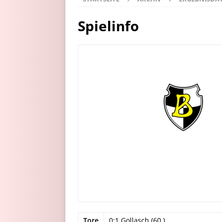
Spielinfo
Tore
0:1 Gollasch (60.)