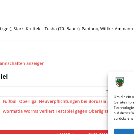
zger), Stark, Krettek – Tusha (70. Bauer), Pantano, Wittke, Ammann (
Mannschaften anzeigen
iel
Titel
Um dir ein 
Fußball-Oberliga: Neuverpflichtungen bei Borussia sollen Rac
Geräteinfor
Technologie
Wormatia Worms verliert Testspiel gegen Oberligist Borussia N
auf dieser 
zurückziehs