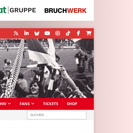
HIV
FANS
TICKETS
SHOP