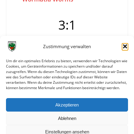
3:1
Zustimmung verwalten
Tore
1:0 Maltry (15.)
1:1 A. Fink
2:1 Wißmann
Um dir ein optimales Erlebnis zu bieten, verwenden wir Technologien wie
Cookies, um Geräteinformationen zu speichern und/oder darauf
3:1 Maltry
zuzugreifen. Wenn du diesen Technologien zustimmst, können wir Daten
Info
Wormatia Worms "Pokalelf"
wie das Surfverhalten oder eindeutige IDs auf dieser Website
verarbeiten. Wenn du deine Zustimmung nicht erteilst oder zurückziehst,
können bestimmte Merkmale und Funktionen beeinträchtigt werden.
Weitere Daten
Akzeptieren
Alle bisherigen Partien der beiden Mannschaften
anzeigen
Ablehnen
Einstellungen ansehen