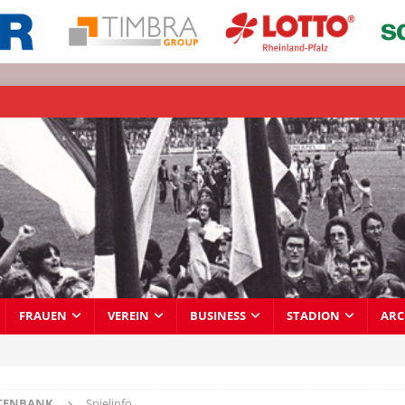
FRAUEN
VEREIN
BUSINESS
STADION
ARC
TENBANK
Spielinfo