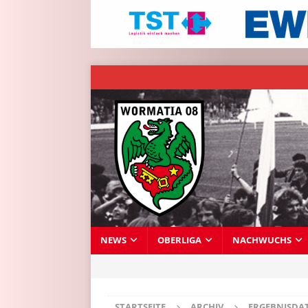
NEWS
OBERLIGA
NACHWUCHS
STARTSEITE
ARCHIV
ERGEBNISDA