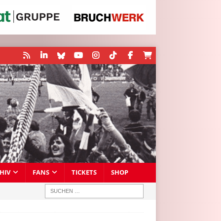
HIV
FANS
TICKETS
SHOP