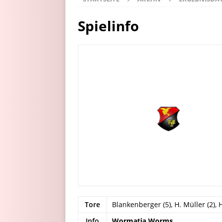
Spielinfo
Tore
Blankenberger (5), H. Müller (2), H
Info
Wormatia Worms