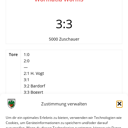
3:3
5000 Zuschauer
Tore
1:0
2:0
—
2:1 H. Vogt
3:1
3:2 Bardorf
3:3 Bogert
Info
Stadioneinweihung des SV 08 Laufenburg
Zustimmung verwalten
Wormatia Worms
Um dir ein optimales Erlebnis zu bieten, verwenden wir Technologien wie
Hölz – Mechnig, H. Kern – M. Kiefer, Selbert, H.
Cookies, um Geräteinformationen zu speichern und/oder darauf
Vogt – E. Vogt, Blankenberger (46. A. Fink),
zuzugreifen. Wenn du diesen Technologien zustimmst, können wir Daten