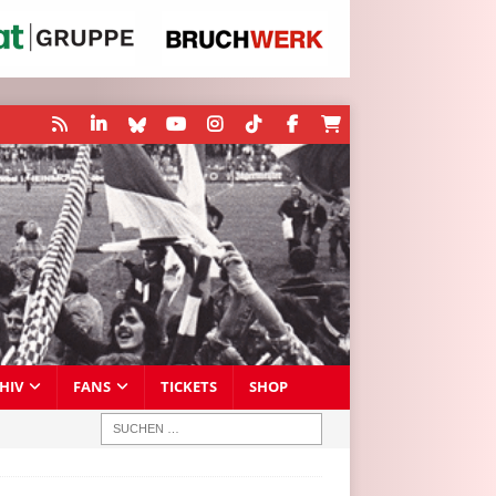
HIV
FANS
TICKETS
SHOP