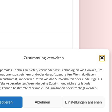
Zustimmung verwalten
, Hammer, Bogert, Bardorf.
optimales Erlebnis zu bieten, verwenden wir Technologien wie Cookies, um
mationen zu speichern und/oder darauf zuzugreifen. Wenn du diesen
n zustimmst, können wir Daten wie das Surfverhalten oder eindeutige IDs
Website verarbeiten. Wenn du deine Zustimmung nicht erteilst oder
t, können bestimmte Merkmale und Funktionen beeinträchtigt werden.
ATENSCHUTZERKLÄRUNG
COOKIE-RICHTLINIE (EU)
eptieren
Ablehnen
Einstellungen ansehen