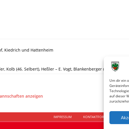
uf, Kiedrich und Hattenheim
efer, Kolb (46. Selbert), Heßler – E. Vogt, Blankenberger (46. A. Fink)
Um dir ein 
Geräteinfor
Technologie
Mannschaften anzeigen
auf dieser 
zurückziehs
IMPRESSUM
KONTAKTFORMULAR
D
Akz