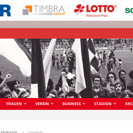
FRAUEN
VEREIN
BUSINESS
STADION
ARC
TENBANK
Spielinfo