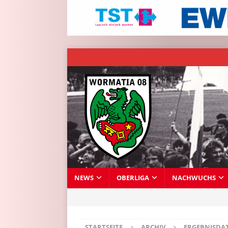
NEWS
OBERLIGA
NACHWUCHS
STARTSEITE
ARCHIV
ERGEBNISDA