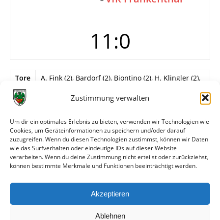
11:0
Tore
A. Fink (2), Bardorf (2), Biontino (2), H. Klingler (2),
Bogert (2), E. Vogt
Zustimmung verwalten
Info
Wormatia Worms
Hölz – Mechnig (46. H. Löb), L. Sattler (46. H. Kern)
Um dir ein optimales Erlebnis zu bieten, verwenden wir Technologien wie
– M. Kiefer (46. Heßler), Selbert (46. Kolb),
Cookies, um Geräteinformationen zu speichern und/oder darauf
Hammer (46. H. Vogt) – E. Vogt, A. Fink, Bardorf
zuzugreifen. Wenn du diesen Technologien zustimmst, können wir Daten
(46. H. Klingler), Bogert, Biontino.
wie das Surfverhalten oder eindeutige IDs auf dieser Website
verarbeiten. Wenn du deine Zustimmung nicht erteilst oder zurückziehst,
können bestimmte Merkmale und Funktionen beeinträchtigt werden.
Weitere Daten
Akzeptieren
Alle bisherigen Partien der beiden Mannschaften
anzeigen
Ablehnen