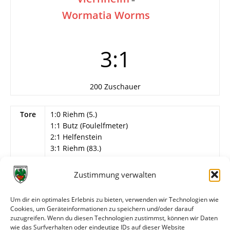
Wormatia Worms
3:1
200 Zuschauer
Tore
1:0 Riehm (5.)
1:1 Butz (Foulelfmeter)
2:1 Helfenstein
3:1 Riehm (83.)
Karten
Rot: Mager (Wormatia/41.)
Zustimmung verwalten
Info
15. Hans-Pfeiffer-Gedächtnisturnier in
Lampertheim
Um dir ein optimales Erlebnis zu bieten, verwenden wir Technologien wie
Cookies, um Geräteinformationen zu speichern und/oder darauf
Wormatia Worms
zuzugreifen. Wenn du diesen Technologien zustimmst, können wir Daten
Reichel – Schindler, Mager, Butz…
wie das Surfverhalten oder eindeutige IDs auf dieser Website