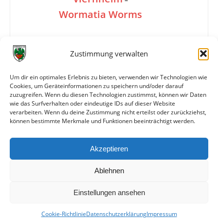
Wormatia Worms
1:4
Zustimmung verwalten
Um dir ein optimales Erlebnis zu bieten, verwenden wir Technologien wie
Cookies, um Geräteinformationen zu speichern und/oder darauf
Info
8. Hans-Pfeiffer-Gedächtnisturnier in
zuzugreifen. Wenn du diesen Technologien zustimmst, können wir Daten
Lampertheim, Halbfinale
wie das Surfverhalten oder eindeutige IDs auf dieser Website
verarbeiten. Wenn du deine Zustimmung nicht erteilst oder zurückziehst,
können bestimmte Merkmale und Funktionen beeinträchtigt werden.
Weitere Daten
Akzeptieren
Alle bisherigen Partien der beiden Mannschaften
anzeigen
Ablehnen
Einstellungen ansehen
Cookie-Richtlinie
Datenschutzerklärung
Impressum
© VfR Wormatia Worms