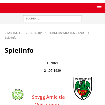
STARTSEITE
ARCHIV
ERGEBNISDATENBANK
Spielinfo
Spielinfo
Turnier
21.07.1989
Spvgg Amicitia
Viernheim
–