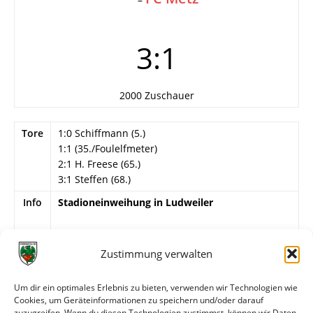
3:1
2000 Zuschauer
Tore
1:0 Schiffmann (5.)
1:1 (35./Foulelfmeter)
2:1 H. Freese (65.)
3:1 Steffen (68.)
Info
Stadioneinweihung in Ludweiler
Wormatia Worms
G. Bär (Godo) – Mechnig, H. Löb* – Steffen,
Zustimmung verwalten
Schweizer, H. Günther – H. Freese, Teichmann,
Vatter*, Schiffmann*, Lenges.
Um dir ein optimales Erlebnis zu bieten, verwenden wir Technologien wie
Cookies, um Geräteinformationen zu speichern und/oder darauf
*jeweils kurz verletzt raus und durch Bogert
zuzugreifen. Wenn du diesen Technologien zustimmst, können wir Daten