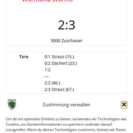
2:3
3000 Zuschauer
Tore
0:1 Straus (15.)
0:2 Dächert (23.)
1:2
—
2:2 (46.)
2:3 Straus (67.)
Schiedsrichter
Rabus
Zustimmung verwalten
Info
Wormatia Worms
H.-D. Strich – Vatter, H. Löb, Mechnig,
Um dir ein optimales Erlebnis zu bieten, verwenden wir Technologien wie
Schweizer, Steffen, Klauß (N. Heß),
Cookies, um Geräteinformationen zu speichern und/oder darauf
Straus, Dächert (65. G. Pröstler),
zuzugreifen. Wenn du diesen Technologien zustimmst, können wir Daten