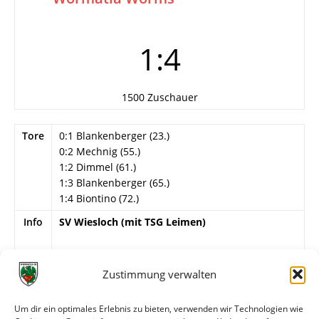
1:4
1500 Zuschauer
Tore
0:1 Blankenberger (23.)
0:2 Mechnig (55.)
1:2 Dimmel (61.)
1:3 Blankenberger (65.)
1:4 Biontino (72.)
Info
SV Wiesloch (mit TSG Leimen)
Besondere Vorkommnisse
Biontino (Wormatia) verschießt Foulelfmeter
Zustimmung verwalten
Wormatia Worms
Um dir ein optimales Erlebnis zu bieten, verwenden wir Technologien wie
Hölz – H. Kern, M. Kiefer (H. Löb) – Selbert, Heßler,