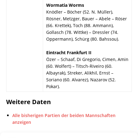
Wormatia Worms
Knödler – Böcher (52. N. Müller),
Rösner, Metzger, Bauer – Abele – Röser
(66. Krettek), Toch (88. Ammann),
Gollasch (78. Wittke) – Dressler (74.
Oppermann), Schürg (80. Bahssou).
Eintracht Frankfurt II
Özer – Schaaf, Di Gregorio, Cimen, Amin
(60. Wolfert) – Titsch-Riveiro (60.
Albayrak), Streker, Alikhil, Ernst –
Soriano (60. Alvarez), Nazarov (52.
Pokar).
Weitere Daten
Alle bisherigen Partien der beiden Mannschaften
anzeigen
Das sagen die Medien zum Spiel