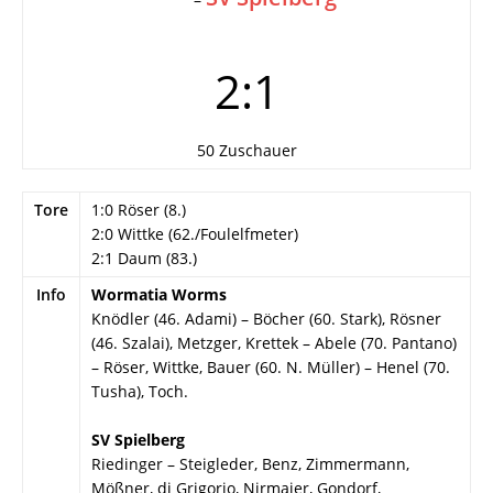
2:1
50 Zuschauer
Tore
1:0 Röser (8.)
2:0 Wittke (62./Foulelfmeter)
2:1 Daum (83.)
Info
Wormatia Worms
Knödler (46. Adami) – Böcher (60. Stark), Rösner
(46. Szalai), Metzger, Krettek – Abele (70. Pantano)
– Röser, Wittke, Bauer (60. N. Müller) – Henel (70.
Tusha), Toch.
SV Spielberg
Riedinger – Steigleder, Benz, Zimmermann,
Mößner, di Grigorio, Nirmaier, Gondorf,