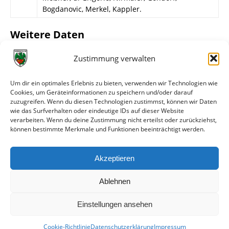
Bogdanovic, Merkel, Kappler.
Weitere Daten
Alle bisherigen Partien der beiden Mannschaften
Zustimmung verwalten
anzeigen
Um dir ein optimales Erlebnis zu bieten, verwenden wir Technologien wie
Das sagen die Medien zum Spiel
Cookies, um Geräteinformationen zu speichern und/oder darauf
zuzugreifen. Wenn du diesen Technologien zustimmst, können wir Daten
wie das Surfverhalten oder eindeutige IDs auf dieser Website
Datum
Quelle
Titel
verarbeiten. Wenn du deine Zustimmung nicht erteilst oder zurückziehst,
können bestimmte Merkmale und Funktionen beeinträchtigt werden.
08.02.2012
Wormser
Röser und Wittke treffen für
Zeitung
Wormatia Worms – 2:1-
Testspielsieg gegen SV
Akzeptieren
Spielberg
Ablehnen
Einstellungen ansehen
Cookie-Richtlinie
Datenschutzerklärung
Impressum