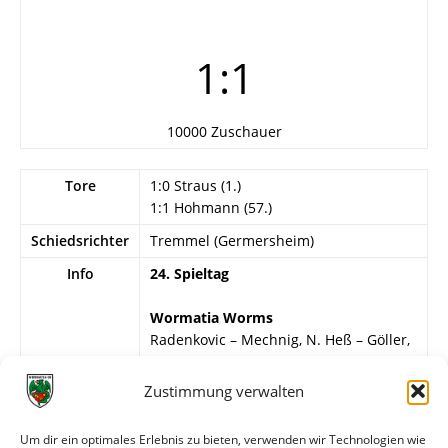
1:1
10000 Zuschauer
Tore
1:0 Straus (1.)
1:1 Hohmann (57.)
Schiedsrichter
Tremmel (Germersheim)
Info
24. Spieltag
Wormatia Worms
Radenkovic – Mechnig, N. Heß – Göller,
W. Lösch, Steffen – W. Kern, Klauß, H.
Oswald, Straus, Kirstein.
Zustimmung verwalten
FK Pirmasens
Um dir ein optimales Erlebnis zu bieten, verwenden wir Technologien wie