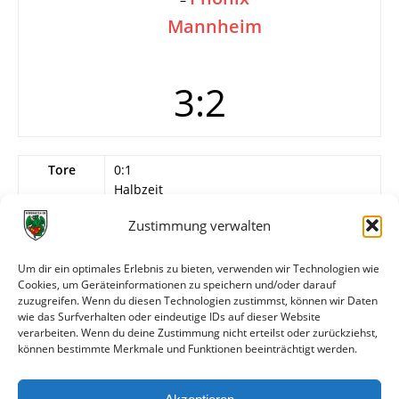
Mannheim
3:2
Tore
0:1
Halbzeit
1:1 Halbrechter
Zustimmung verwalten
1:2
2:2
3:2 Halbrechter (84.)
Um dir ein optimales Erlebnis zu bieten, verwenden wir Technologien wie
Cookies, um Geräteinformationen zu speichern und/oder darauf
Info
FV Wormatia Worms
zuzugreifen. Wenn du diesen Technologien zustimmst, können wir Daten
Wernz
wie das Surfverhalten oder eindeutige IDs auf dieser Website
verarbeiten. Wenn du deine Zustimmung nicht erteilst oder zurückziehst,
können bestimmte Merkmale und Funktionen beeinträchtigt werden.
Weitere Daten