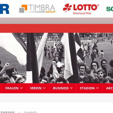
FRAUEN
VEREIN
BUSINESS
STADION
ARC
TENBANK
Spielinfo