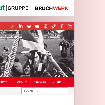
HIV
FANS
TICKETS
SHOP