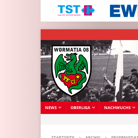
NEWS
OBERLIGA
NACHWUCHS
STARTSEITE
ARCHIV
ERGEBNISDA