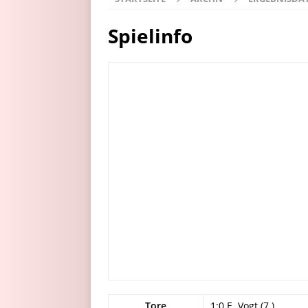
Spielinfo
Tore
1:0 E. Vogt (7.)