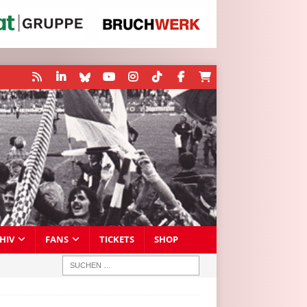
HIV
FANS
TICKETS
SHOP