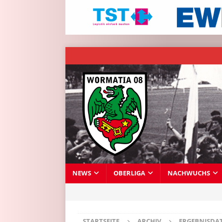
NEWS
OBERLIGA
NACHWUCHS
STARTSEITE
ARCHIV
ERGEBNISDA