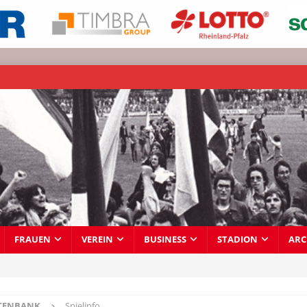
FRAUEN
VEREIN
BUSINESS
STADION
ARC
TENBANK
Spielinfo