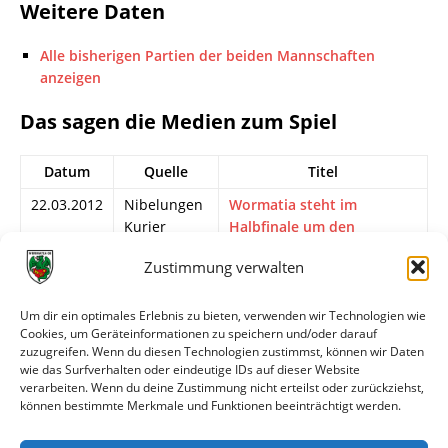
Weitere Daten
Alle bisherigen Partien der beiden Mannschaften
anzeigen
Das sagen die Medien zum Spiel
Datum
Quelle
Titel
22.03.2012
Nibelungen
Wormatia steht im
Kurier
Halbfinale um den
Bitburger SWFV-Pokal
Zustimmung verwalten
21.03.2012
Wormser
Pokal hat oberste Priorität
Zeitung
Um dir ein optimales Erlebnis zu bieten, verwenden wir Technologien wie
Cookies, um Geräteinformationen zu speichern und/oder darauf
21.03.2012
Wormser
Pokal: Wormatia Worms
zuzugreifen. Wenn du diesen Technologien zustimmst, können wir Daten
Zeitung
durch 3:0 bei Südwest
wie das Surfverhalten oder eindeutige IDs auf dieser Website
Ludwigshafen im
verarbeiten. Wenn du deine Zustimmung nicht erteilst oder zurückziehst,
Halbfinale
können bestimmte Merkmale und Funktionen beeinträchtigt werden.
21.03.2012
wormatia.de
Wormatia zieht