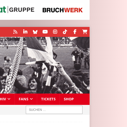
HIV
FANS
TICKETS
SHOP