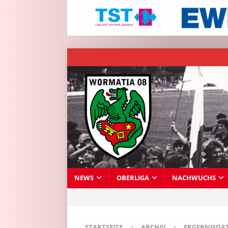
NEWS
OBERLIGA
NACHWUCHS
STARTSEITE
ARCHIV
ERGEBNISDA