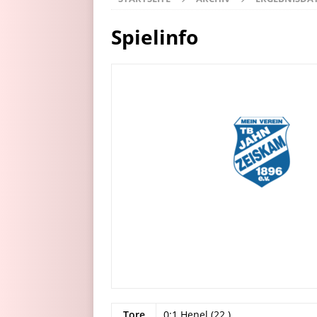
Spielinfo
Tore
0:1 Henel (22.)