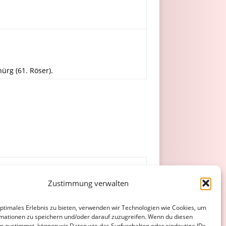
ürg (61. Röser).
Zustimmung verwalten
mand mehr
optimales Erlebnis zu bieten, verwenden wir Technologien wie Cookies, um
mationen zu speichern und/oder darauf zuzugreifen. Wenn du diesen
n zustimmst, können wir Daten wie das Surfverhalten oder eindeutige IDs