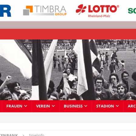
FRAUEN
VEREIN
BUSINESS
STADION
ARC
TENBANK
Spielinfo