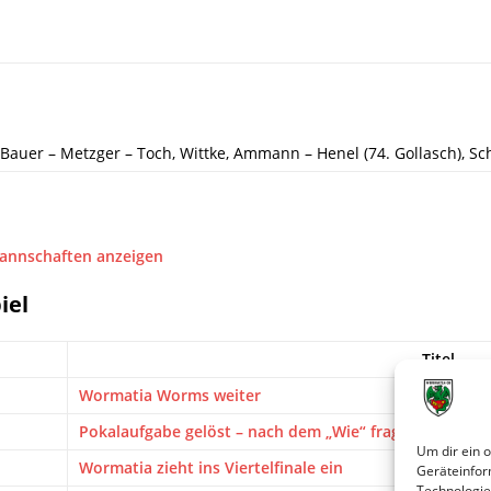
 Bauer – Metzger – Toch, Wittke, Ammann – Henel (74. Gollasch), Sch
Mannschaften anzeigen
iel
Titel
Wormatia Worms weiter
Pokalaufgabe gelöst – nach dem „Wie“ fragt bald nie
Um dir ein 
Wormatia zieht ins Viertelfinale ein
Geräteinfor
Technologie