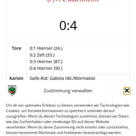
0:4
Tore
0:1 Hierner (24.)
0:2 Zelt (33.)
0:3 Hierner (87.)
0:4 Hierner (90.)
Karten
Gelb-Rot: Gabela (40./Wormatia)
Info
14. Spieltag
Zustimmung verwalten
Wormatia Worms
Um dir ein optimales Erlebnis zu bieten, verwenden wir Technologien wie
Kutscher – Baranski, Magin, Filinger, Gabela,
Cookies, um Geräteinformationen zu speichern und/oder darauf
Greiner, Pfeiffer, Rostami, May, Kamilli (67.
zuzugreifen. Wenn du diesen Technologien zustimmst, können wir Daten
Heiderich), Ruh.
wie das Surfverhalten oder eindeutige IDs auf dieser Website
verarbeiten. Wenn du deine Zustimmung nicht erteilst oder zurückziehst,
können bestimmte Merkmale und Funktionen beeinträchtigt werden.