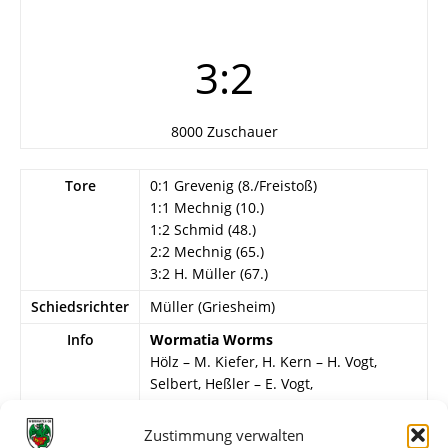
3:2
8000 Zuschauer
Tore
0:1 Grevenig (8./Freistoß)
1:1 Mechnig (10.)
1:2 Schmid (48.)
2:2 Mechnig (65.)
3:2 H. Müller (67.)
Schiedsrichter
Müller (Griesheim)
Info
Wormatia Worms
Hölz – M. Kiefer, H. Kern – H. Vogt,
Selbert, Heßler – E. Vogt,
Blankenberger, Mechnig, Bogert, H.
Müller.
Zustimmung verwalten