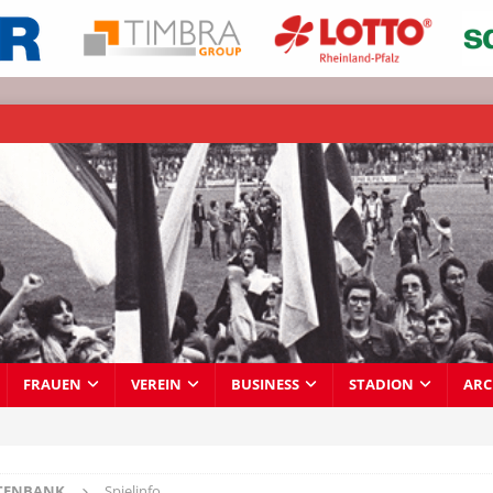
FRAUEN
VEREIN
BUSINESS
STADION
ARC
TENBANK
Spielinfo