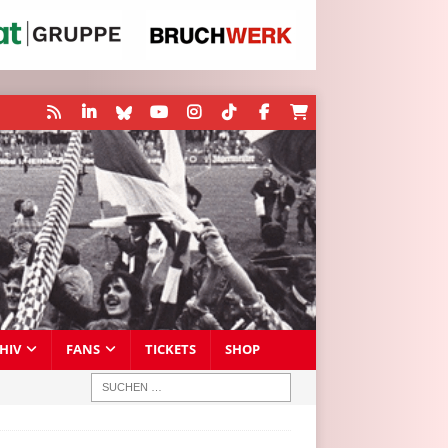
HIV
FANS
TICKETS
SHOP