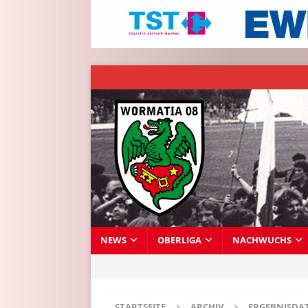
NEWS
OBERLIGA
NACHWUCHS
STARTSEITE
ARCHIV
ERGEBNISDA