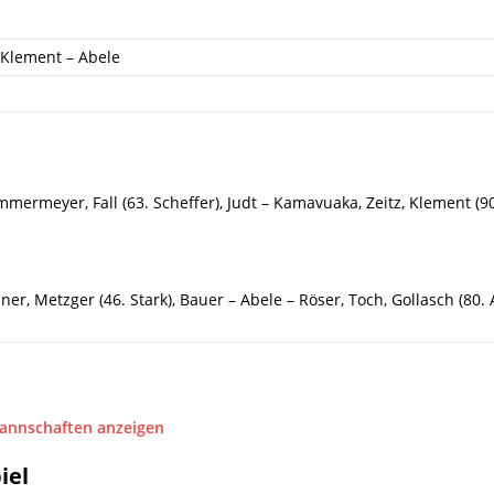
, Klement – Abele
mermeyer, Fall (63. Scheffer), Judt – Kamavuaka, Zeitz, Klement (90.
sner, Metzger (46. Stark), Bauer – Abele – Röser, Toch, Gollasch (8
Mannschaften anzeigen
iel