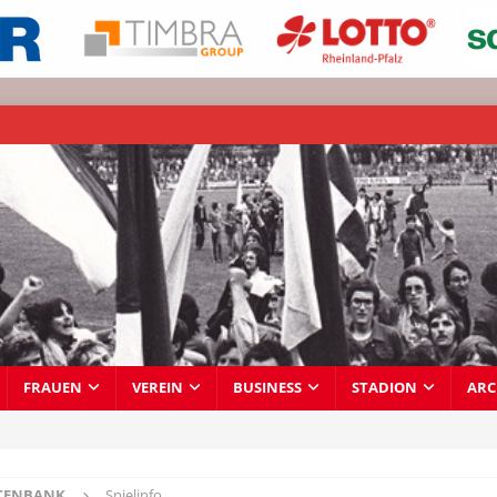
FRAUEN
VEREIN
BUSINESS
STADION
ARC
TENBANK
Spielinfo