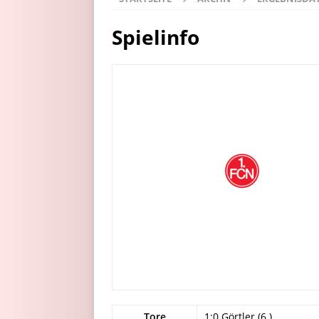
Spielinfo
Tore
1:0 Görtler (6.)