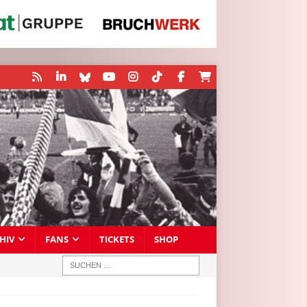
HIV
FANS
TICKETS
SHOP