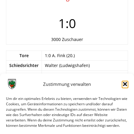
1:0
3000 Zuschauer
Tore
1:0 A. Fink (20.)
Schiedsrichter
Walter (Ludwigshafen)
Info
Wormatia Worms
Hölz – H. Löb, M. Kiefer – Selbert, H.
Zustimmung verwalten
Vogt, A. Fink – ?, Hammer, Mechnig,
Bogert, H. Müller.
Um dir ein optimales Erlebnis zu bieten, verwenden wir Technologien wie
Cookies, um Geräteinformationen zu speichern und/oder darauf
FV Engers
zuzugreifen. Wenn du diesen Technologien zustimmst, können wir Daten
Wankum – Roos…
wie das Surfverhalten oder eindeutige IDs auf dieser Website
verarbeiten. Wenn du deine Zustimmung nicht erteilst oder zurückziehst,
können bestimmte Merkmale und Funktionen beeinträchtigt werden.
Weitere Daten