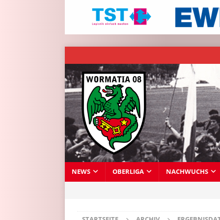
NEWS
OBERLIGA
NACHWUCHS
STARTSEITE
ARCHIV
ERGEBNISDA