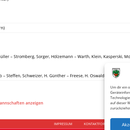
rn)
üller – Stromberg, Sorger, Hölzemann – Warth, Klein, Kasperski, M
b – Steffen, Schweizer, H. Günther – Freese, H. Oswald, Mechnig, We
Um dir ein 
Geräteinfor
Technologie
Mannschaften anzeigen
auf dieser 
zurückziehs
IMPRESSUM
KONTAKTFORMULAR
D
Akz