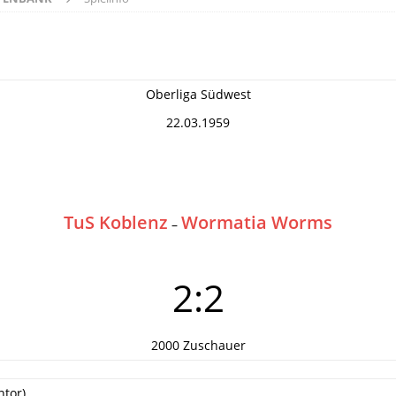
Oberliga Südwest
22.03.1959
TuS Koblenz
Wormatia Worms
–
2:2
2000 Zuschauer
ntor)