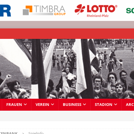
FRAUEN
VEREIN
BUSINESS
STADION
ARC
TENBANK
Spielinfo