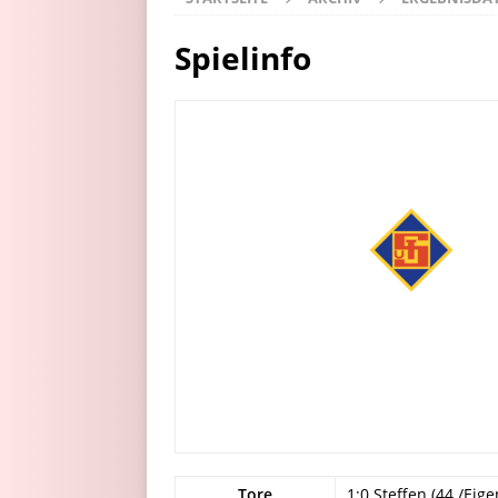
Spielinfo
Tore
1:0 Steffen (44./Eige