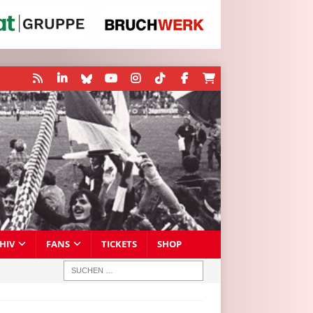
HIV
FANS
TICKETS
SHOP