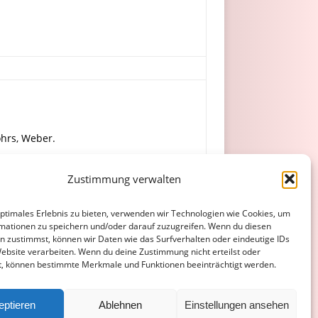
ohrs, Weber.
Zustimmung verwalten
iß, F. von Brevern.
optimales Erlebnis zu bieten, verwenden wir Technologien wie Cookies, um
mationen zu speichern und/oder darauf zuzugreifen. Wenn du diesen
n zustimmst, können wir Daten wie das Surfverhalten oder eindeutige IDs
Website verarbeiten. Wenn du deine Zustimmung nicht erteilst oder
t, können bestimmte Merkmale und Funktionen beeinträchtigt werden.
ATENSCHUTZERKLÄRUNG
COOKIE-RICHTLINIE (EU)
eptieren
Ablehnen
Einstellungen ansehen