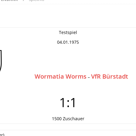
Testspiel
04.01.1975
Wormatia Worms
VfR Bürstadt
–
1:1
1500 Zuschauer
er)