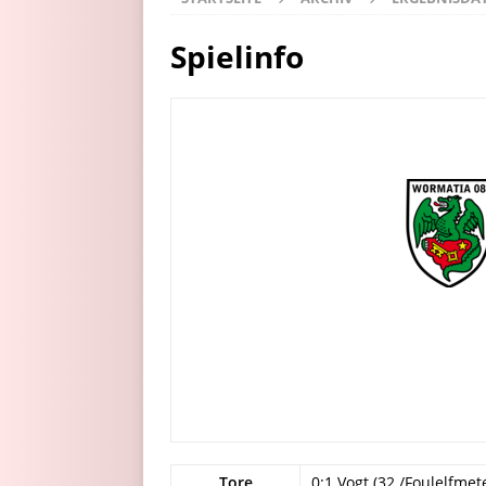
Spielinfo
Tore
0:1 Vogt (32./Foulelfmet