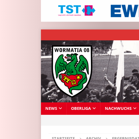
NEWS
OBERLIGA
NACHWUCHS
STARTSEITE
ARCHIV
ERGEBNISDA