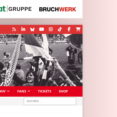
HIV
FANS
TICKETS
SHOP