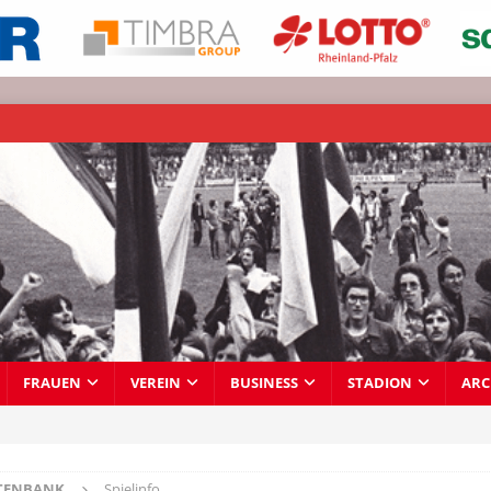
FRAUEN
VEREIN
BUSINESS
STADION
ARC
TENBANK
Spielinfo