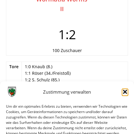
II
1:2
100 Zuschauer
Tore
1:0 Knaub (8.)
1:1 Röser (34./Freistoß)
1:2 S. Schulz (85.)
Info
22. Spieltag
Zustimmung verwalten
Wormatia Worms II
Um dir ein optimales Erlebnis zu bieten, verwenden wir Technologien wie
Steiner – Cuc, Schittenhelm, Beck, Luber –
Cookies, um Geräteinformationen zu speichern und/oder darauf
Heidenmann, Cimen (46. Aslan) – Pantano (80.
zuzugreifen. Wenn du diesen Technologien zustimmst, können wir Daten
Blüm), Streker, Kaiser (60. S. Schulz) – Röser.
wie das Surfverhalten oder eindeutige IDs auf dieser Website
verarbeiten. Wenn du deine Zustimmung nicht erteilst oder zurückziehst,
können bestimmte Merkmale und Funktionen beeinträchtigt werden.