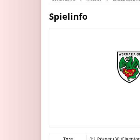
Spielinfo
Tore
0:1 Rösner (30./Eigentor