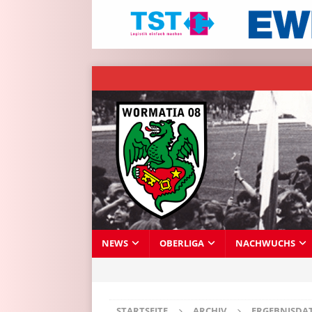
NEWS
OBERLIGA
NACHWUCHS
STARTSEITE
ARCHIV
ERGEBNISDA