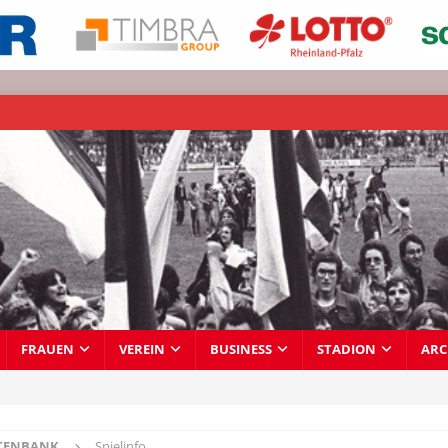
FRAUEN
VEREIN
BUSINESS
STADION
ARC
TENBANK
Spielinfo