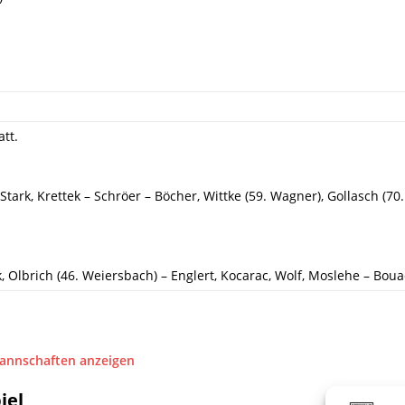
att.
 Stark, Krettek – Schröer – Böcher, Wittke (59. Wagner), Gollasch (
ck, Olbrich (46. Weiersbach) – Englert, Kocarac, Wolf, Moslehe – Boua
Mannschaften anzeigen
iel