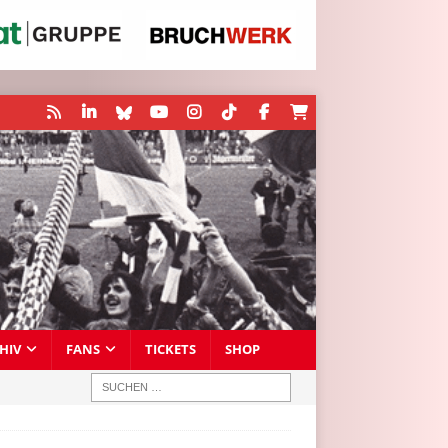
HIV
FANS
TICKETS
SHOP