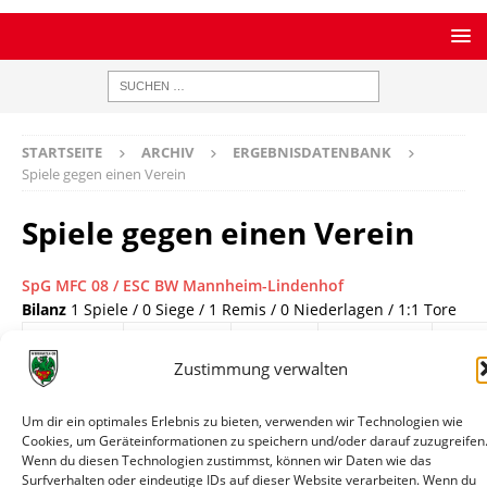
STARTSEITE
ARCHIV
ERGEBNISDATENBANK
Spiele gegen einen Verein
Spiele gegen einen Verein
SpG MFC 08 / ESC BW Mannheim-Lindenhof
Bilanz
1 Spiele / 0 Siege / 1 Remis / 0 Niederlagen / 1:1 Tore
Datum
Paarung
Ergebnis
Wettbewerb
Inf
Zustimmung verwalten
21.02.2020
SpG MFC
1:1
Testspiel
Spieli
19:30
08 / ESC
Um dir ein optimales Erlebnis zu bieten, verwenden wir Technologien wie
BW
Cookies, um Geräteinformationen zu speichern und/oder darauf zuzugreifen
Mannheim-
Wenn du diesen Technologien zustimmst, können wir Daten wie das
Lindenhof -
Surfverhalten oder eindeutige IDs auf dieser Website verarbeiten. Wenn du