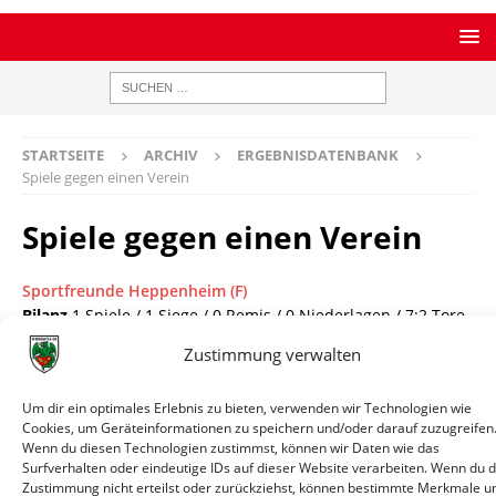
STARTSEITE
ARCHIV
ERGEBNISDATENBANK
Spiele gegen einen Verein
Spiele gegen einen Verein
Sportfreunde Heppenheim (F)
Bilanz
1 Spiele / 1 Siege / 0 Remis / 0 Niederlagen / 7:2 Tore
Datum
Paarung
Ergebnis
Wettbewerb
I
Zustimmung verwalten
27.07.2013
Wormatia
7:2
Testspiel
Spie
18:00
Worms II (F) -
Um dir ein optimales Erlebnis zu bieten, verwenden wir Technologien wie
Cookies, um Geräteinformationen zu speichern und/oder darauf zuzugreifen
Sportfreunde
Wenn du diesen Technologien zustimmst, können wir Daten wie das
Heppenheim
Surfverhalten oder eindeutige IDs auf dieser Website verarbeiten. Wenn du 
(F)
Zustimmung nicht erteilst oder zurückziehst, können bestimmte Merkmale u