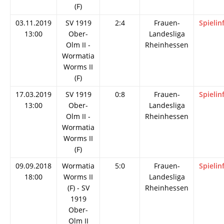
(F)
03.11.2019
SV 1919
2:4
Frauen-
Spielin
13:00
Ober-
Landesliga
Olm II -
Rheinhessen
Wormatia
Worms II
(F)
17.03.2019
SV 1919
0:8
Frauen-
Spielin
13:00
Ober-
Landesliga
Olm II -
Rheinhessen
Wormatia
Worms II
(F)
09.09.2018
Wormatia
5:0
Frauen-
Spielin
18:00
Worms II
Landesliga
(F) - SV
Rheinhessen
1919
Ober-
Olm II