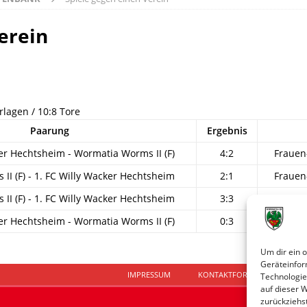
erein
rlagen / 10:8 Tore
Paarung
Ergebnis
er Hechtsheim - Wormatia Worms II (F)
4:2
Frauen
I (F) - 1. FC Willy Wacker Hechtsheim
2:1
Frauen
I (F) - 1. FC Willy Wacker Hechtsheim
3:3
Frauen
er Hechtsheim - Wormatia Worms II (F)
0:3
Frauen
Um dir ein 
Geräteinfor
IMPRESSUM
KONTAKTFORMULAR
D
Technologie
auf dieser 
zurückziehs