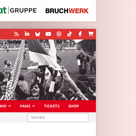
HIV
FANS
TICKETS
SHOP