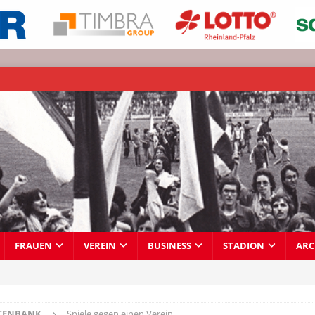
FRAUEN
VEREIN
BUSINESS
STADION
ARC
TENBANK
Spiele gegen einen Verein