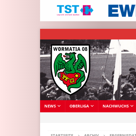
NEWS
OBERLIGA
NACHWUCHS
STARTSEITE
ARCHIV
ERGEBNISDA