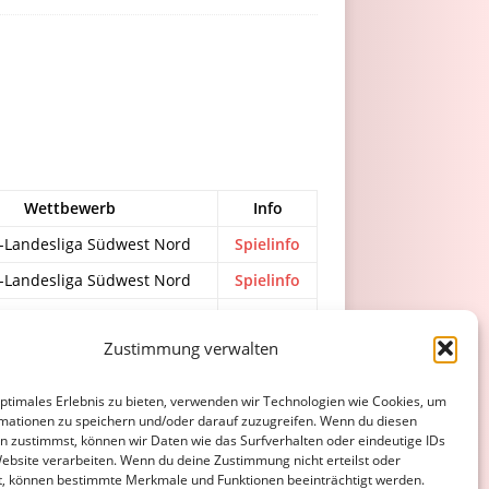
Wettbewerb
Info
-Landesliga Südwest Nord
Spielinfo
-Landesliga Südwest Nord
Spielinfo
-Landesliga Südwest Nord
Spielinfo
Zustimmung verwalten
-Landesliga Südwest Nord
Spielinfo
optimales Erlebnis zu bieten, verwenden wir Technologien wie Cookies, um
mationen zu speichern und/oder darauf zuzugreifen. Wenn du diesen
ATENSCHUTZERKLÄRUNG
COOKIE-RICHTLINIE (EU)
n zustimmst, können wir Daten wie das Surfverhalten oder eindeutige IDs
Website verarbeiten. Wenn du deine Zustimmung nicht erteilst oder
t, können bestimmte Merkmale und Funktionen beeinträchtigt werden.