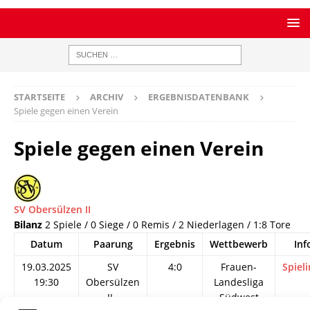
STARTSEITE
ARCHIV
ERGEBNISDATENBANK
Spiele gegen einen Verein
Spiele gegen einen Verein
SV Obersülzen II
Bilanz
2 Spiele / 0 Siege / 0 Remis / 2 Niederlagen / 1:8 Tore
Datum
Paarung
Ergebnis
Wettbewerb
Inf
19.03.2025
SV
4:0
Frauen-
Spieli
19:30
Obersülzen
Landesliga
II -
Südwest