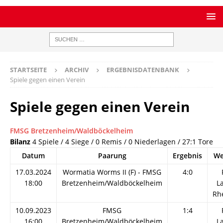
STARTSEITE
ARCHIV
ERGEBNISDATENBANK
Spiele gegen einen Verein
Spiele gegen einen Verein
FMSG Bretzenheim/Waldböckelheim
Bilanz
4 Spiele / 4 Siege / 0 Remis / 0 Niederlagen / 27:1 Tore
Datum
Paarung
Ergebnis
We
17.03.2024
Wormatia Worms II (F) - FMSG
4:0
18:00
Bretzenheim/Waldböckelheim
L
Rh
10.09.2023
FMSG
1:4
16:00
Bretzenheim/Waldböckelheim
L