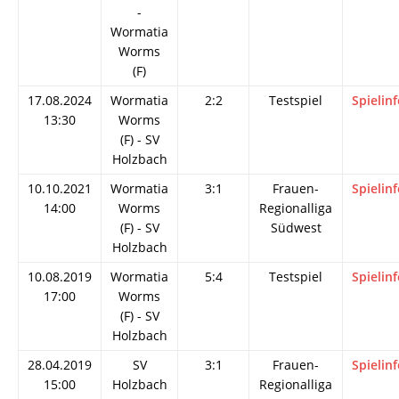
-
Wormatia
Worms
(F)
17.08.2024
Wormatia
2:2
Testspiel
Spielin
13:30
Worms
(F) - SV
Holzbach
10.10.2021
Wormatia
3:1
Frauen-
Spielin
14:00
Worms
Regionalliga
(F) - SV
Südwest
Holzbach
10.08.2019
Wormatia
5:4
Testspiel
Spielin
17:00
Worms
(F) - SV
Holzbach
28.04.2019
SV
3:1
Frauen-
Spielin
15:00
Holzbach
Regionalliga