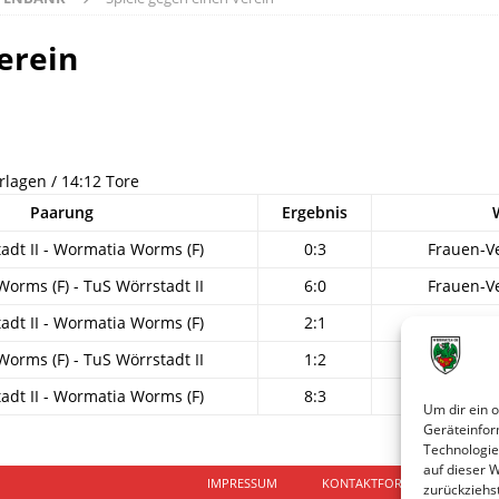
erein
rlagen / 14:12 Tore
Paarung
Ergebnis
adt II - Wormatia Worms (F)
0:3
Frauen-V
orms (F) - TuS Wörrstadt II
6:0
Frauen-V
adt II - Wormatia Worms (F)
2:1
Frau
orms (F) - TuS Wörrstadt II
1:2
Frauen-Be
adt II - Wormatia Worms (F)
8:3
Frauen-Be
Um dir ein 
Geräteinfor
Technologie
auf dieser 
IMPRESSUM
KONTAKTFORMULAR
D
zurückziehs