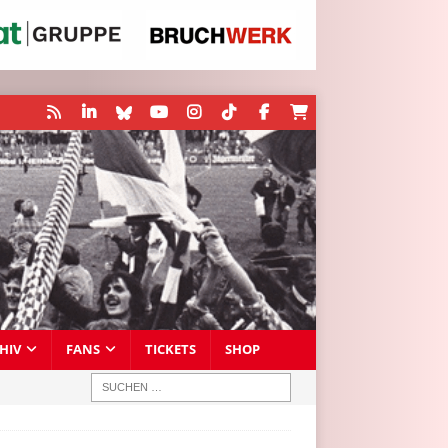
HIV
FANS
TICKETS
SHOP