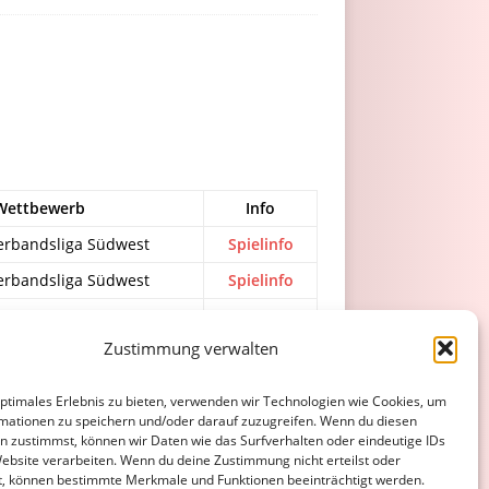
Wettbewerb
Info
erbandsliga Südwest
Spielinfo
erbandsliga Südwest
Spielinfo
en-Bezirkspokal
Spielinfo
Zustimmung verwalten
zirksliga Rheinhessen
Spielinfo
zirksliga Rheinhessen
Spielinfo
optimales Erlebnis zu bieten, verwenden wir Technologien wie Cookies, um
mationen zu speichern und/oder darauf zuzugreifen. Wenn du diesen
n zustimmst, können wir Daten wie das Surfverhalten oder eindeutige IDs
Website verarbeiten. Wenn du deine Zustimmung nicht erteilst oder
ATENSCHUTZERKLÄRUNG
COOKIE-RICHTLINIE (EU)
t, können bestimmte Merkmale und Funktionen beeinträchtigt werden.