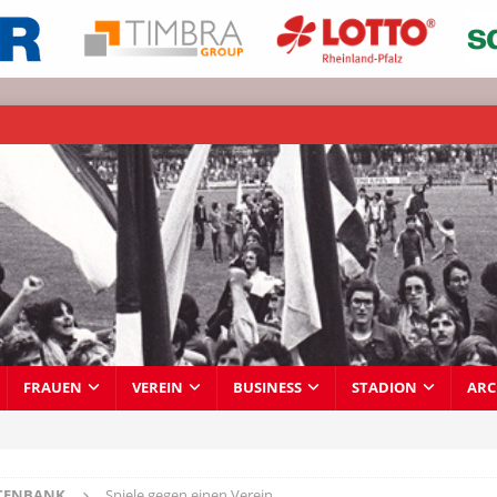
FRAUEN
VEREIN
BUSINESS
STADION
ARC
TENBANK
Spiele gegen einen Verein