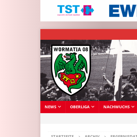
NEWS
OBERLIGA
NACHWUCHS
STARTSEITE
ARCHIV
ERGEBNISDA