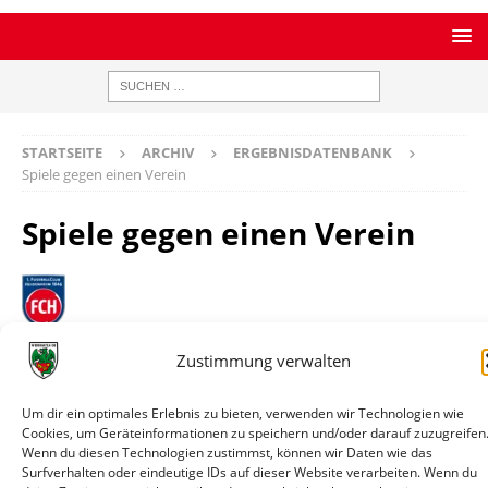
STARTSEITE
ARCHIV
ERGEBNISDATENBANK
Spiele gegen einen Verein
Spiele gegen einen Verein
1. FC Heidenheim
Zustimmung verwalten
Bilanz
1 Spiele / 0 Siege / 1 Remis / 0 Niederlagen / 1:1 Tore
Datum
Paarung
Ergebnis
Wettbewerb
In
Um dir ein optimales Erlebnis zu bieten, verwenden wir Technologien wie
26.01.2025
1. FC
1:1
Testspiel
Spiel
Cookies, um Geräteinformationen zu speichern und/oder darauf zuzugreifen
Wenn du diesen Technologien zustimmst, können wir Daten wie das
14:00
Heidenheim
Surfverhalten oder eindeutige IDs auf dieser Website verarbeiten. Wenn du
- Wormatia