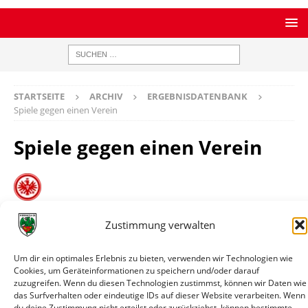
STARTSEITE
ARCHIV
ERGEBNISDATENBANK
Spiele gegen einen Verein
Spiele gegen einen Verein
Eintracht Frankfurt U19 (F)
Bilanz
1 Spiele / 0 Siege / 0 Remis / 1 Niederlagen / 0:10 Tore
Zustimmung verwalten
Datum
Paarung
Ergebnis
Wettbewerb
Info
Um dir ein optimales Erlebnis zu bieten, verwenden wir Technologien wie
25.08.2024
Eintracht
10:0
Testspiel
Spielin
Cookies, um Geräteinformationen zu speichern und/oder darauf
14:00
Frankfurt
zuzugreifen. Wenn du diesen Technologien zustimmst, können wir Daten wie
U19 (F) -
das Surfverhalten oder eindeutige IDs auf dieser Website verarbeiten. Wenn
du deine Zustimmung nicht erteilst oder zurückziehst, können bestimmte