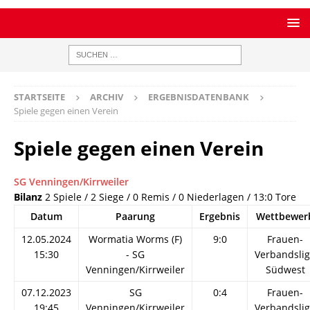
STARTSEITE
ARCHIV
ERGEBNISDATENBANK
Spiele gegen einen Verein
Spiele gegen einen Verein
SG Venningen/Kirrweiler
Bilanz
2 Spiele / 2 Siege / 0 Remis / 0 Niederlagen / 13:0 Tore
Datum
Paarung
Ergebnis
Wettbewer
12.05.2024
Wormatia Worms (F)
9:0
Frauen-
15:30
- SG
Verbandsli
Venningen/Kirrweiler
Südwest
07.12.2023
SG
0:4
Frauen-
19:45
Venningen/Kirrweiler
Verbandsli