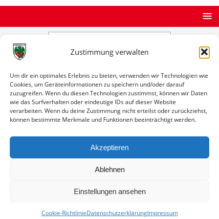
Zustimmung verwalten
STARTSEITE
ARCHIV
ERGEBNISDATENBANK
Um dir ein optimales Erlebnis zu bieten, verwenden wir Technologien wie
Spiele gegen einen Verein
Cookies, um Geräteinformationen zu speichern und/oder darauf
zuzugreifen. Wenn du diesen Technologien zustimmst, können wir Daten
Spiele gegen einen Verein
wie das Surfverhalten oder eindeutige IDs auf dieser Website
verarbeiten. Wenn du deine Zustimmung nicht erteilst oder zurückziehst,
können bestimmte Merkmale und Funktionen beeinträchtigt werden.
Akzeptieren
FSV Oppenheim (F)
Bilanz
0 Spiele / 0 Siege / 0 Remis / 0 Niederlagen / 0:0 Tore
Ablehnen
Einstellungen ansehen
Cookie-Richtlinie
Datenschutzerklärung
Impressum
© VfR Wormatia Worms