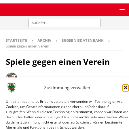
STARTSEITE
ARCHIV
ERGEBNISDATENBANK
Spiele gegen einen Verein
Spiele gegen einen Verein
Hessen Hersfeld
Zustimmung verwalten
Bilanz
1 Spiele / 1 Siege / 0 Remis / 0 Niederlagen / 10:1 Tore
Datum
Paarung
Ergebnis
Wettbewerb
Info
Um dir ein optimales Erlebnis zu bieten, verwenden wir Technologien wie
Cookies, um Geräteinformationen zu speichern und/oder darauf
02.08.1952
Hessen
1:10
Testspiel
Spielin
zuzugreifen. Wenn du diesen Technologien zustimmst, können wir Daten wie
das Surfverhalten oder eindeutige IDs auf dieser Website verarbeiten. Wenn
Hersfeld
du deine Zustimmung nicht erteilst oder zurückziehst, können bestimmte
-
Merkmale und Funktionen beeinträchtigt werden.