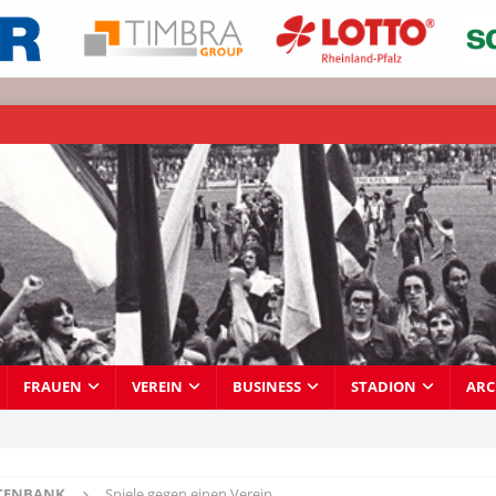
FRAUEN
VEREIN
BUSINESS
STADION
ARC
TENBANK
Spiele gegen einen Verein