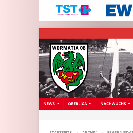
NEWS
OBERLIGA
NACHWUCHS
STARTSEITE
ARCHIV
ERGEBNISDA