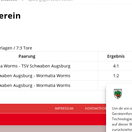
erein
rlagen / 7:3 Tore
Paarung
Ergebnis
a Worms - TSV Schwaben Augsburg
4:1
waben Augsburg - Wormatia Worms
1:2
waben Augsburg - Wormatia Worms
1:1
Um dir ein 
IMPRESSUM
KONTAKTFORMULAR
D
Geräteinfor
Technologie
auf dieser 
zurückziehs