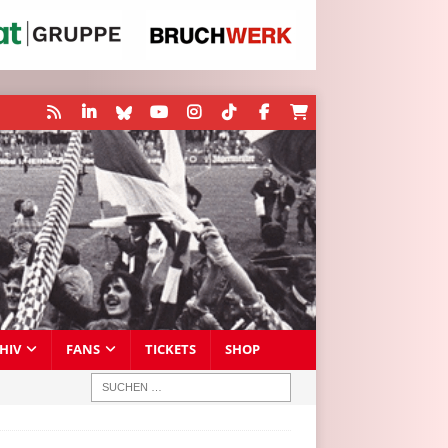
HIV
FANS
TICKETS
SHOP