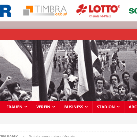
FRAUEN
VEREIN
BUSINESS
STADION
ARC
TENBANK
Spiele gegen einen Verein