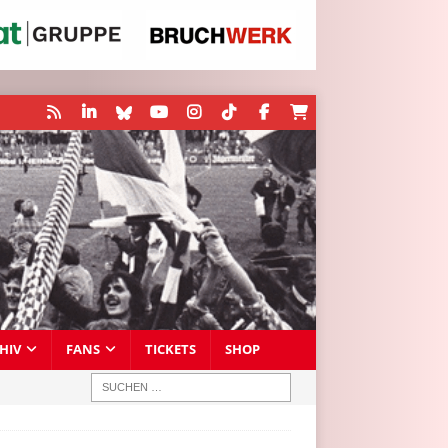
HIV
FANS
TICKETS
SHOP