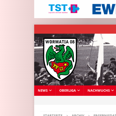
NEWS
OBERLIGA
NACHWUCHS
STARTSEITE
ARCHIV
ERGEBNISDA