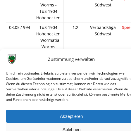
Worms -
Südwest
TuS 1904
Hohenecken
08.05.1994
TuS 1904
1:2
Verbandsliga
Spie
Hohenecken
Südwest
- Wormatia
Worms
14.11.1993
Wormatia
1:0
Verbandsliga
Spie
Zustimmung verwalten
Worms -
Südwest
TuS 1904
Um dir ein optimales Erlebnis zu bieten, verwenden wir Technologien wie
Hohenecken
Cookies, um Geräteinformationen zu speichern und/oder darauf zuzugreifen
Wenn du diesen Technologien zustimmst, können wir Daten wie das
Surfverhalten oder eindeutige IDs auf dieser Website verarbeiten. Wenn du
deine Zustimmung nicht erteilst oder zurückziehst, können bestimmte Merk
und Funktionen beeinträchtigt werden.
© VfR Wormatia Worms
Akzeptieren
Ablehnen