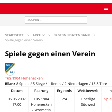
STARTSEITE
ARCHIV
ERGEBNISDATENBANK
Spiele gegen einen Verein
Spiele gegen einen Verein
TuS 1904 Hohenecken
Bilanz
8 Spiele / 5 Siege / 1 Remis / 2 Niederlagen / 13:8 Tore
Datum
Paarung
Ergebnis
Wettbewerb
In
05.05.2007
TuS 1904
2:4
Oberliga
Spie
17:00
Hohenecken
Südwest
- Wormatia