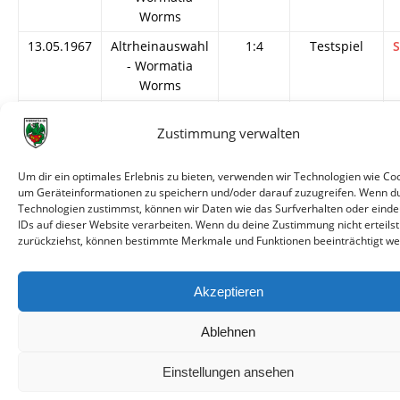
Worms
13.05.1967
Altrheinauswahl
1:4
Testspiel
S
- Wormatia
Worms
11.05.1961
Altrheinauswahl
3:2
Testspiel
S
Zustimmung verwalten
- Wormatia
Worms
Um dir ein optimales Erlebnis zu bieten, verwenden wir Technologien wie Coo
um Geräteinformationen zu speichern und/oder darauf zuzugreifen. Wenn d
Technologien zustimmst, können wir Daten wie das Surfverhalten oder einde
IDs auf dieser Website verarbeiten. Wenn du deine Zustimmung nicht erteilst
zurückziehst, können bestimmte Merkmale und Funktionen beeinträchtigt we
© VfR Wormatia Worms
Akzeptieren
Ablehnen
Einstellungen ansehen