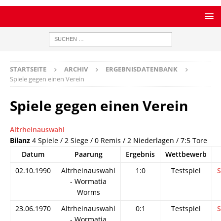
STARTSEITE
ARCHIV
ERGEBNISDATENBANK
Spiele gegen einen Verein
Spiele gegen einen Verein
Altrheinauswahl
Bilanz
4 Spiele / 2 Siege / 0 Remis / 2 Niederlagen / 7:5 Tore
Datum
Paarung
Ergebnis
Wettbewerb
02.10.1990
Altrheinauswahl
1:0
Testspiel
S
- Wormatia
Worms
23.06.1970
Altrheinauswahl
0:1
Testspiel
S
- Wormatia